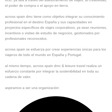
ocio, ya sea a través del asesoramiento de viajes, la creatividad,
el poder de compra o el apoyo en tierra.
across spain dmc tiene como objetivo integrar su conocimiento
profesional en el destino España y sus capacidades en
proyectos específicos de viajes corporativos, ya sean reuniones,
incentivos o visitas de estudio de negocios, gestionados por
profesionales reconocidos.
across spain se esfuerza por crear experiencias únicas para los
viajeros de todo el mundo en España y Portugal.
al mismo tiempo, across spain dmc & leisure travel realiza un
esfuerzo constante por integrar la sostenibilidad en toda su
cadena de valor.
aspiramos a ser una organización: